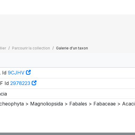
lier
Parcourir la collection
Galerie d'un taxon
 Id
9CJHV
F Id
2978223
cia
cheophyta > Magnoliopsida > Fabales > Fabaceae > Acaci