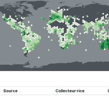
Source
Collecteur·rice