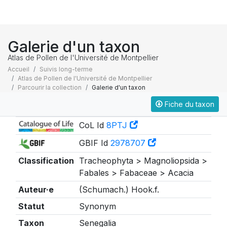
Galerie d'un taxon
Atlas de Pollen de l'Université de Montpellier
Accueil
Suivis long-terme
Atlas de Pollen de l'Université de Montpellier
Parcourir la collection
Galerie d'un taxon
Fiche du taxon
Taxonomie
CoL Id
8PTJ
GBIF Id
2978707
Classification
Tracheophyta > Magnoliopsida >
Fabales > Fabaceae > Acacia
Auteur·e
(Schumach.) Hook.f.
Statut
Synonym
Taxon
Senegalia