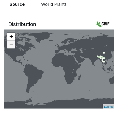
Source
World Plants
Distribution
+
−
Leaflet