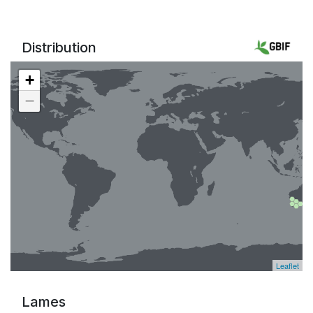
Distribution
+
−
Leaflet
Lames