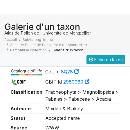
Galerie d'un taxon
Atlas de Pollen de l'Université de Montpellier
Accueil
Suivis long-terme
Atlas de Pollen de l'Université de Montpellier
Parcourir la collection
Galerie d'un taxon
Fiche du taxon
Taxonomie
CoL Id
8Q28
GBIF Id
2980060
Classification
Tracheophyta > Magnoliopsida >
Fabales > Fabaceae > Acacia
Auteur·e
Maiden & Blakely
Statut
Accepted name
Source
WWW