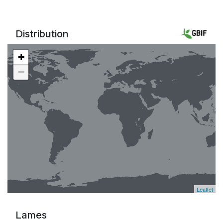
Distribution
+
−
Leaflet
Lames