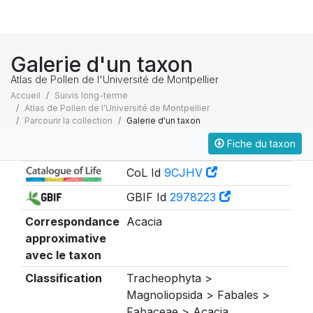
Galerie d'un taxon
Atlas de Pollen de l'Université de Montpellier
Accueil
Suivis long-terme
Atlas de Pollen de l'Université de Montpellier
Parcourir la collection
Galerie d'un taxon
Fiche du taxon
Taxonomie
CoL Id
9CJHV
GBIF Id
2978223
Correspondance
Acacia
approximative
avec le taxon
Classification
Tracheophyta >
Magnoliopsida > Fabales >
Fabaceae > Acacia