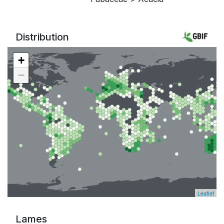
Distribution
+
−
Leaflet
Lames