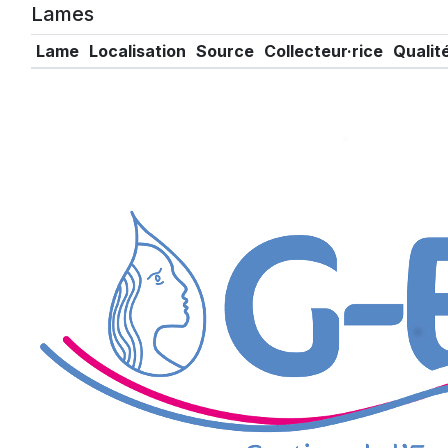
Lames
Lame
Localisation
Source
Collecteur·rice
Qualit