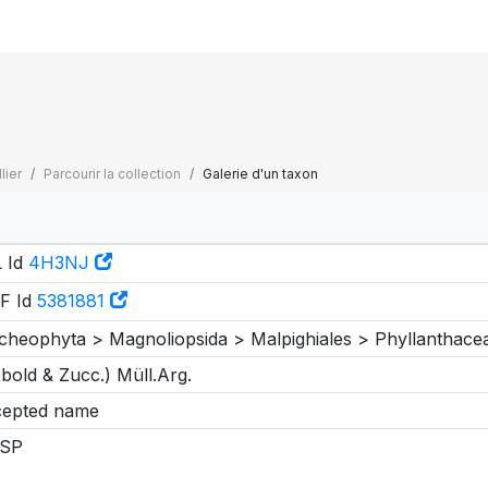
lier
Parcourir la collection
Galerie d'un taxon
 Id
4H3NJ
F Id
5381881
cheophyta > Magnoliopsida > Malpighiales > Phyllanthace
ebold & Zucc.) Müll.Arg.
epted name
SP