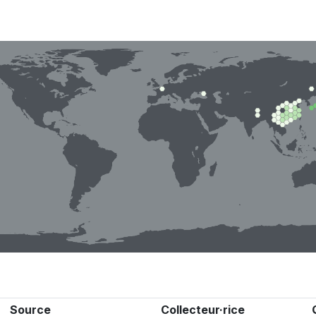
Source
Collecteur·rice