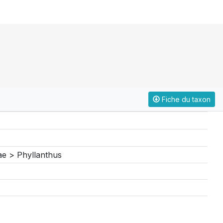
Fiche du taxon
ae > Phyllanthus