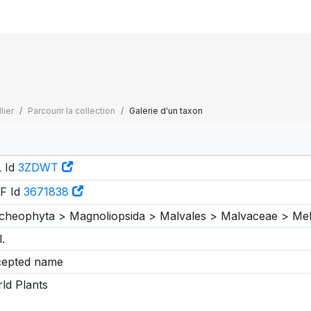
lier
Parcourir la collection
Galerie d'un taxon
 Id
3ZDWT
F Id
3671838
cheophyta > Magnoliopsida > Malvales > Malvaceae > Me
l.
epted name
ld Plants