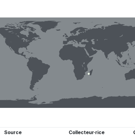
Source
Collecteur·rice