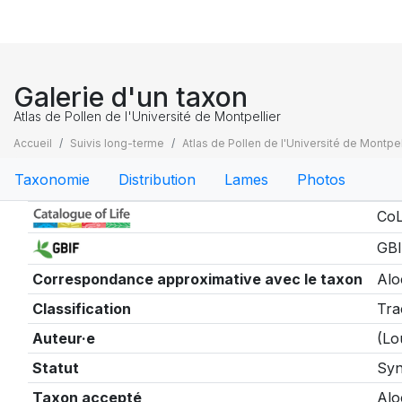
Galerie d'un taxon
Atlas de Pollen de l'Université de Montpellier
Accueil
Suivis long-terme
Atlas de Pollen de l'Université de Montpel
Taxonomie
Distribution
Lames
Photos
Taxonomie
CoL
GBI
Correspondance approximative avec le taxon
Alo
Classification
Tra
Auteur·e
(Lo
Statut
Sy
Taxon accepté
Alo