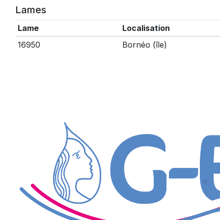
Lames
Lame
Localisation
16950
Bornéo (île)