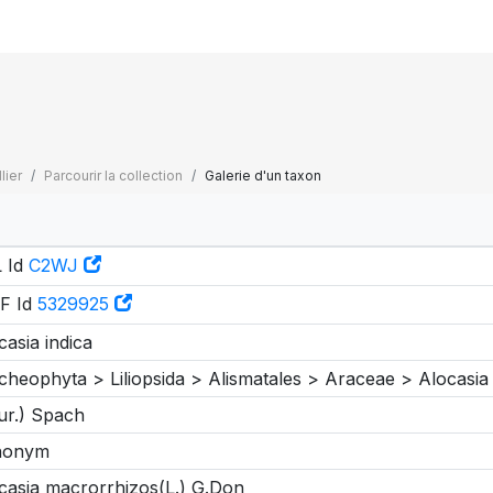
lier
Parcourir la collection
Galerie d'un taxon
 Id
C2WJ
F Id
5329925
casia indica
cheophyta > Liliopsida > Alismatales > Araceae > Alocasia
ur.) Spach
nonym
casia macrorrhizos(L.) G.Don