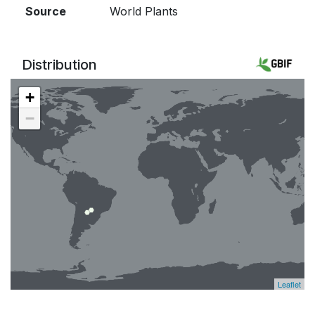
Source
World Plants
Distribution
+
−
Leaflet