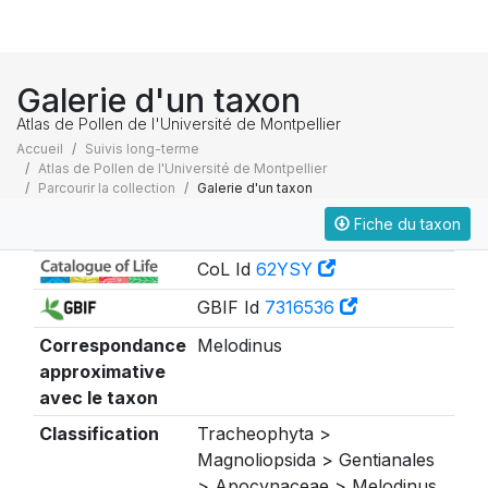
Galerie d'un taxon
Atlas de Pollen de l'Université de Montpellier
Accueil
Suivis long-terme
Atlas de Pollen de l'Université de Montpellier
Parcourir la collection
Galerie d'un taxon
Fiche du taxon
Taxonomie
CoL Id
62YSY
GBIF Id
7316536
Correspondance
Melodinus
approximative
avec le taxon
Classification
Tracheophyta >
Magnoliopsida > Gentianales
> Apocynaceae > Melodinus