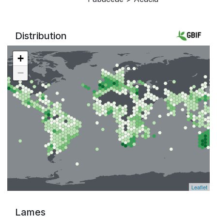
Distribution
+
−
Leaflet
Lames