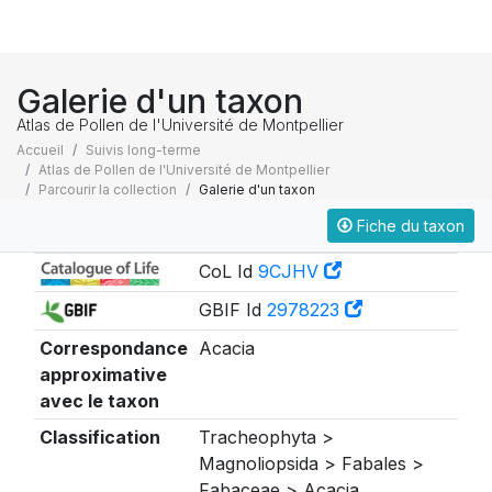
Galerie d'un taxon
Atlas de Pollen de l'Université de Montpellier
Accueil
Suivis long-terme
Atlas de Pollen de l'Université de Montpellier
Parcourir la collection
Galerie d'un taxon
Fiche du taxon
Taxonomie
CoL Id
9CJHV
GBIF Id
2978223
Correspondance
Acacia
approximative
avec le taxon
Classification
Tracheophyta >
Magnoliopsida > Fabales >
Fabaceae > Acacia