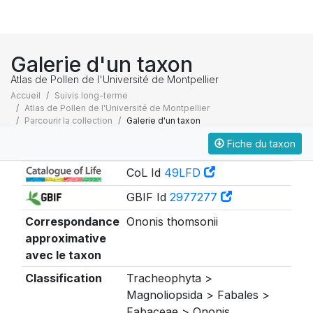
Galerie d'un taxon
Atlas de Pollen de l'Université de Montpellier
Accueil
Suivis long-terme
Atlas de Pollen de l'Université de Montpellier
Parcourir la collection
Galerie d'un taxon
Fiche du taxon
Taxonomie
CoL Id
49LFD
GBIF Id
2977277
Correspondance
Ononis thomsonii
approximative
avec le taxon
Classification
Tracheophyta >
Magnoliopsida > Fabales >
Fabaceae > Ononis