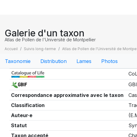
Galerie d'un taxon
Atlas de Pollen de l'Université de Montpellier
Accueil
Suivis long-terme
Atlas de Pollen de l'Université de Montpel
Taxonomie
Distribution
Lames
Photos
Taxonomie
CoL
GBI
Correspondance approximative avec le taxon
Cas
Classification
Tra
Auteur·e
(E.
Statut
Sy
Taxon accepté
Cha