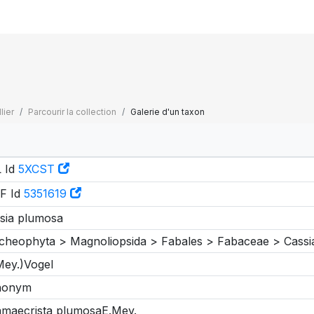
lier
Parcourir la collection
Galerie d'un taxon
 Id
5XCST
F Id
5351619
sia plumosa
cheophyta > Magnoliopsida > Fabales > Fabaceae > Cassi
Mey.)Vogel
nonym
maecrista plumosaE.Mey.