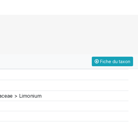
Fiche du taxon
naceae > Limonium