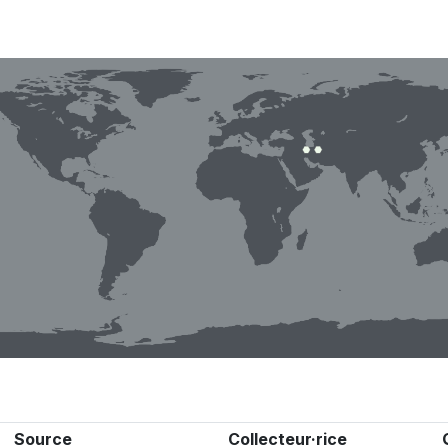
Source
Collecteur·rice