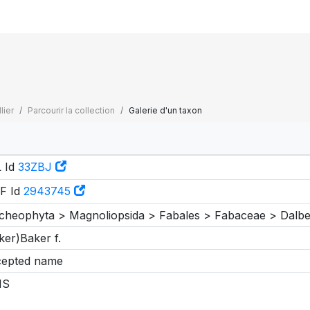
lier
Parcourir la collection
Galerie d'un taxon
 Id
33ZBJ
F Id
2943745
cheophyta > Magnoliopsida > Fabales > Fabaceae > Dalber
ker)Baker f.
epted name
IS