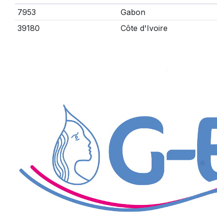
7953
Gabon
39180
Côte d'Ivoire