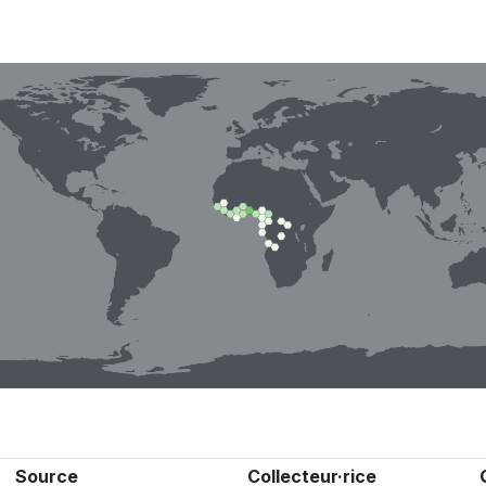
Source
Collecteur·rice