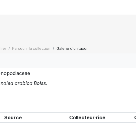
lier
Parcourir la collection
Galerie d'un taxon
nopodiaceae
nolea arabica Boiss.
Source
Collecteur·rice