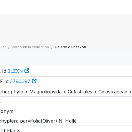
lier
Parcourir la collection
Galerie d'un taxon
 Id
3LZXN
F Id
3790697
cheophyta > Magnoliopsida > Celastrales > Celastraceae 
.
nonym
chyptera parvifolia(Oliver) N. Hallé
ld Plants