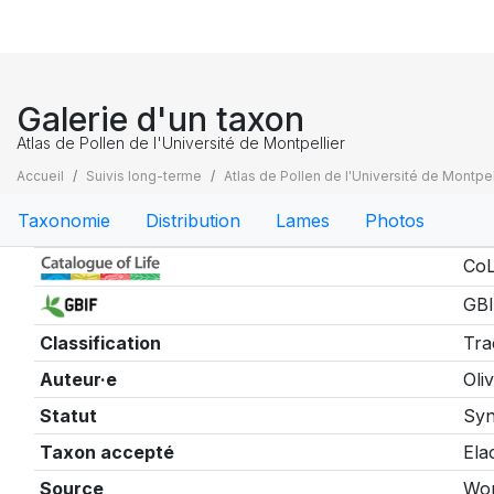
Galerie d'un taxon
Atlas de Pollen de l'Université de Montpellier
Accueil
Suivis long-terme
Atlas de Pollen de l'Université de Montpel
Taxonomie
Distribution
Lames
Photos
Taxonomie
CoL
GBI
Classification
Tra
Auteur·e
Oliv
Statut
Sy
Taxon accepté
Ela
Source
Wor