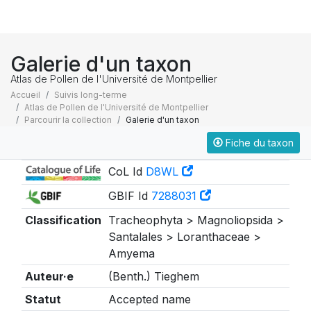
Galerie d'un taxon
Atlas de Pollen de l'Université de Montpellier
Accueil
Suivis long-terme
Atlas de Pollen de l'Université de Montpellier
Parcourir la collection
Galerie d'un taxon
Fiche du taxon
Taxonomie
CoL Id
D8WL
GBIF Id
7288031
Classification
Tracheophyta > Magnoliopsida >
Santalales > Loranthaceae >
Amyema
Auteur·e
(Benth.) Tieghem
Statut
Accepted name