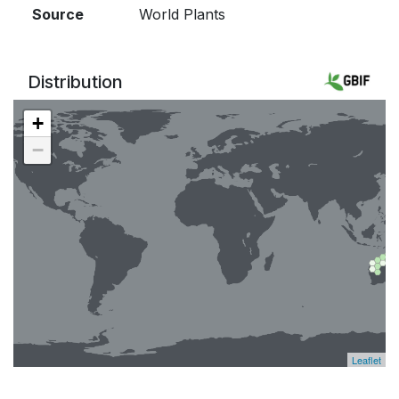
Source
World Plants
Distribution
+
−
Leaflet