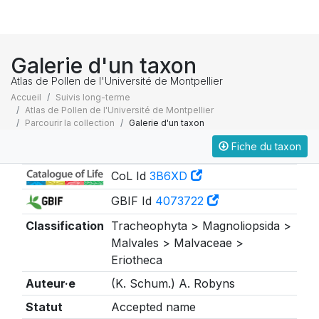
Galerie d'un taxon
Atlas de Pollen de l'Université de Montpellier
Accueil
Suivis long-terme
Atlas de Pollen de l'Université de Montpellier
Parcourir la collection
Galerie d'un taxon
Fiche du taxon
Taxonomie
CoL Id
3B6XD
GBIF Id
4073722
Classification
Tracheophyta > Magnoliopsida >
Malvales > Malvaceae >
Eriotheca
Auteur·e
(K. Schum.) A. Robyns
Statut
Accepted name