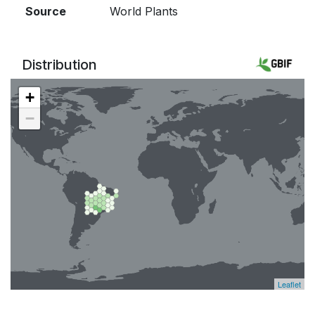
Source
World Plants
Distribution
+
−
Leaflet