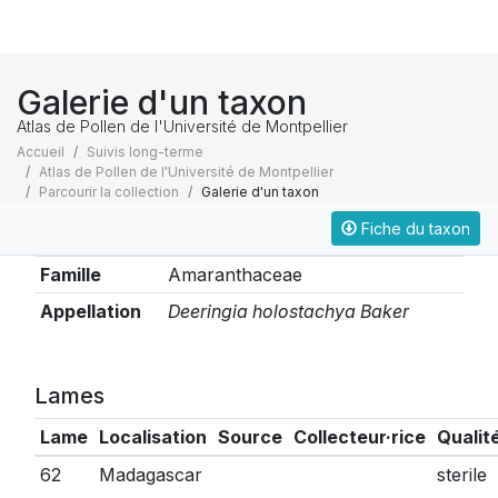
Galerie d'un taxon
Atlas de Pollen de l'Université de Montpellier
Accueil
Suivis long-terme
Atlas de Pollen de l'Université de Montpellier
Parcourir la collection
Galerie d'un taxon
Fiche du taxon
Taxonomie
Famille
Amaranthaceae
Appellation
Deeringia holostachya Baker
Lames
Lame
Localisation
Source
Collecteur·rice
Qualit
62
Madagascar
sterile