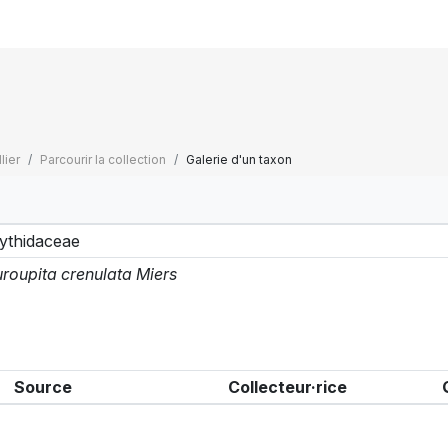
lier
Parcourir la collection
Galerie d'un taxon
ythidaceae
roupita crenulata Miers
Source
Collecteur·rice