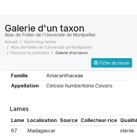
Galerie d'un taxon
Atlas de Pollen de l'Université de Montpellier
Accueil
Suivis long-terme
Atlas de Pollen de l'Université de Montpellier
Parcourir la collection
Galerie d'un taxon
Fiche du taxon
Taxonomie
Famille
Amaranthaceae
Appellation
Celosia humbertiana Cavaro
Lames
Lame
Localisation
Source
Collecteur·rice
Qualit
67
Madagascar
sterile