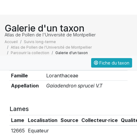
Galerie d'un taxon
Atlas de Pollen de l'Université de Montpellier
Accueil
Suivis long-terme
Atlas de Pollen de l'Université de Montpellier
Parcourir la collection
Galerie d'un taxon
Fiche du taxon
Taxonomie
Famille
Loranthaceae
Appellation
Gaiadendron sprucei V.T
Lames
Lame
Localisation
Source
Collecteur·rice
Qualit
12665
Equateur