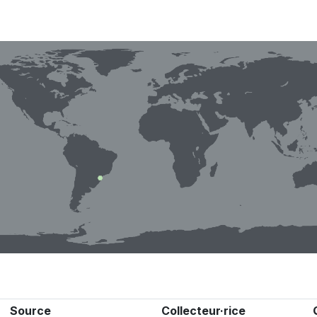
Source
Collecteur·rice