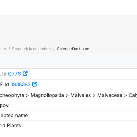
lier
Parcourir la collection
Galerie d'un taxon
 Id
Q77S
F Id
3938382
cheophyta > Magnoliopsida > Malvales > Malvaceae > Cal
pov.
epted name
ld Plants