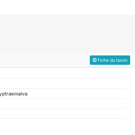
Fiche du taxon
yptraemalva