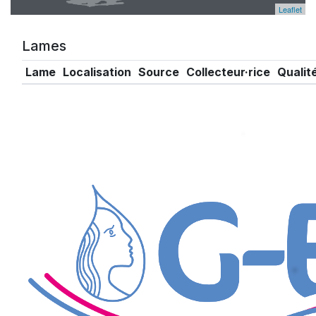
Leaflet
Lames
Lame
Localisation
Source
Collecteur·rice
Qualit