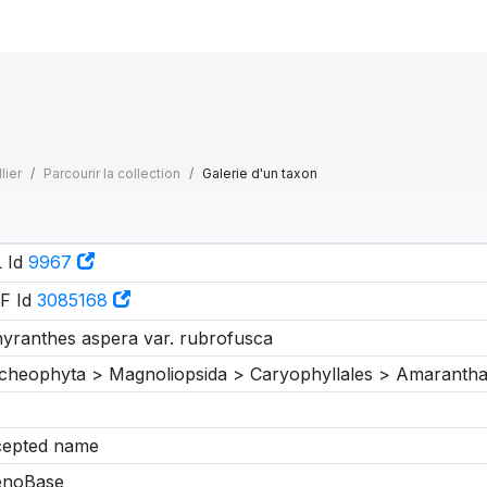
lier
Parcourir la collection
Galerie d'un taxon
 Id
9967
F Id
3085168
yranthes aspera var. rubrofusca
cheophyta > Magnoliopsida > Caryophyllales > Amaranth
epted name
enoBase