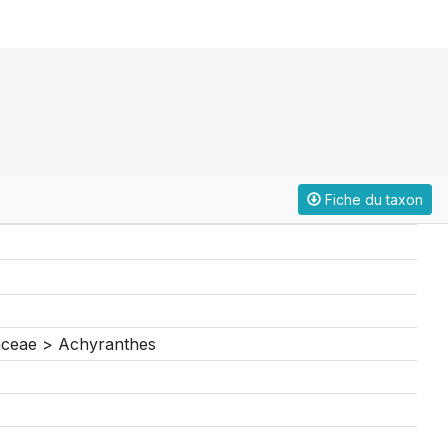
Fiche du taxon
aceae > Achyranthes