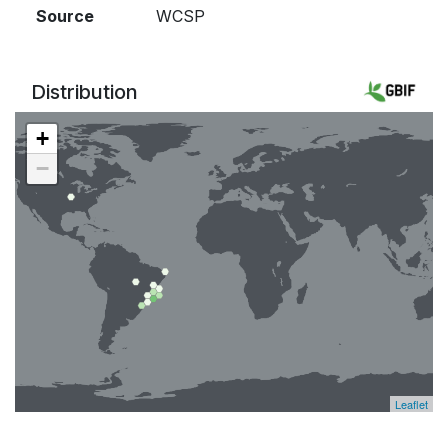
Source
WCSP
Distribution
+
−
Leaflet