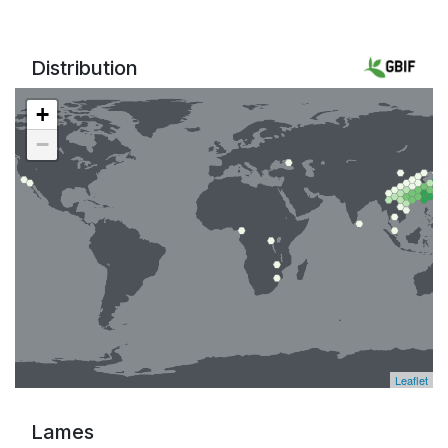
Distribution
+
−
Leaflet
Lames