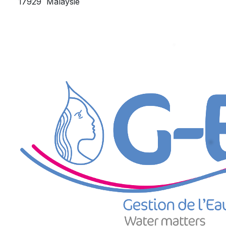
17929
Malaysie