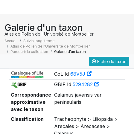
Galerie d'un taxon
Atlas de Pollen de l'Université de Montpellier
Accueil
Suivis long-terme
Atlas de Pollen de l'Université de Montpellier
Parcourir la collection
Galerie d'un taxon
Fiche du taxon
Taxonomie
CoL Id
68V5J
GBIF Id
5294282
Correspondance
Calamus javensis var.
approximative
peninsularis
avec le taxon
Classification
Tracheophyta > Liliopsida >
Arecales > Arecaceae >
Calamus