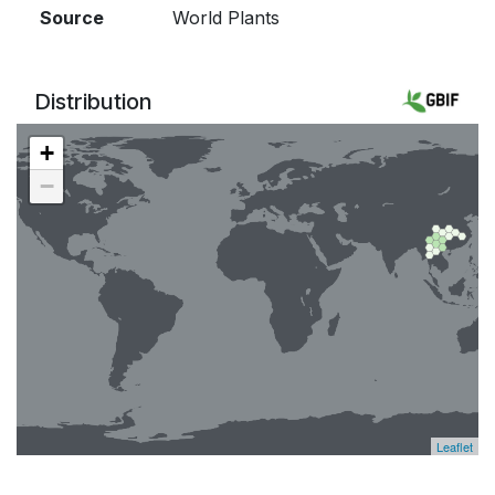
Source
World Plants
Distribution
+
−
Leaflet