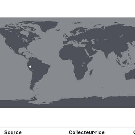
Source
Collecteur·rice