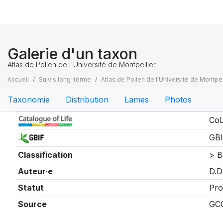
Galerie d'un taxon
Atlas de Pollen de l'Université de Montpellier
Accueil
Suivis long-terme
Atlas de Pollen de l'Université de Montpel
Taxonomie
Distribution
Lames
Photos
Taxonomie
CoL
GBI
Classification
> B
Auteur·e
D.D
Statut
Pro
Source
GC