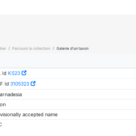
lier
Parcourir la collection
Galerie d'un taxon
 Id
KS23
F Id
3105323
arnadesia
on
visionally accepted name
C