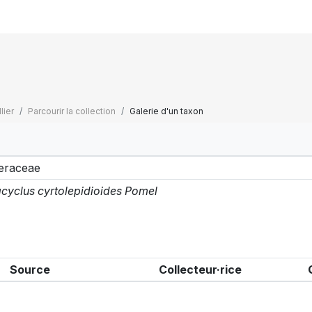
lier
Parcourir la collection
Galerie d'un taxon
eraceae
cyclus cyrtolepidioides Pomel
Source
Collecteur·rice