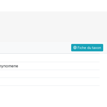
Fiche du taxon
chynomene