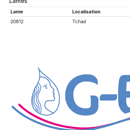
Lames
Lame
Localisation
20812
Tchad