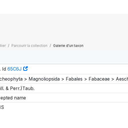
lier
Parcourir la collection
Galerie d'un taxon
 Id
65C6J
cheophyta > Magnoliopsida > Fabales > Fabaceae > Aes
ill. & Perr.)Taub.
epted name
IS