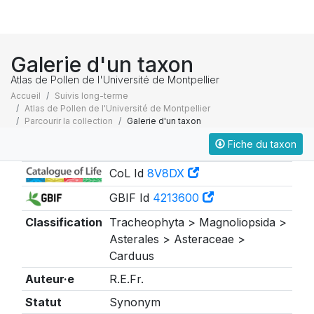
Galerie d'un taxon
Atlas de Pollen de l'Université de Montpellier
Accueil
Suivis long-terme
Atlas de Pollen de l'Université de Montpellier
Parcourir la collection
Galerie d'un taxon
Fiche du taxon
Taxonomie
CoL Id
8V8DX
GBIF Id
4213600
Classification
Tracheophyta > Magnoliopsida >
Asterales > Asteraceae >
Carduus
Auteur·e
R.E.Fr.
Statut
Synonym