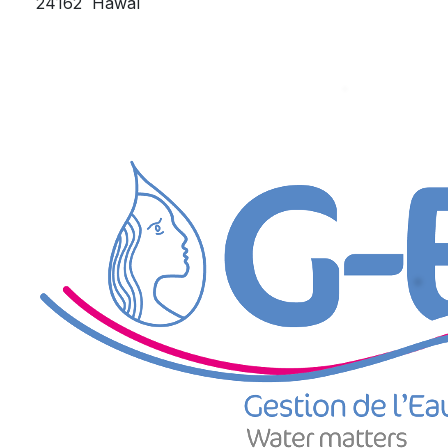
24162
Hawaï