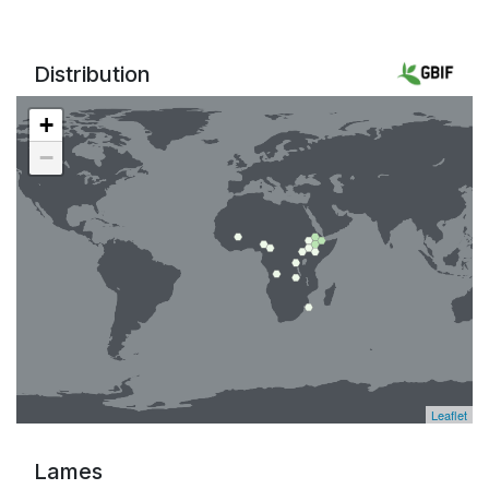
Distribution
+
−
Leaflet
Lames