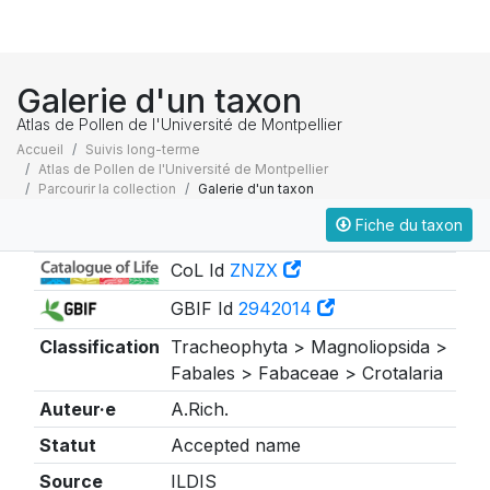
Galerie d'un taxon
Atlas de Pollen de l'Université de Montpellier
Accueil
Suivis long-terme
Atlas de Pollen de l'Université de Montpellier
Parcourir la collection
Galerie d'un taxon
Fiche du taxon
Taxonomie
CoL Id
ZNZX
GBIF Id
2942014
Classification
Tracheophyta > Magnoliopsida >
Fabales > Fabaceae > Crotalaria
Auteur·e
A.Rich.
Statut
Accepted name
Source
ILDIS