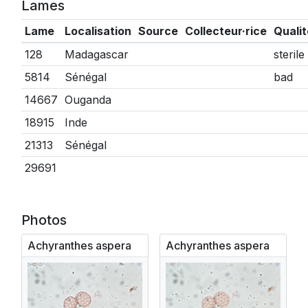
Lames
Lame
Localisation
Source
Collecteur·rice
Qualit
128
Madagascar
sterile
5814
Sénégal
bad
14667
Ouganda
18915
Inde
21313
Sénégal
29691
Photos
Achyranthes aspera
Achyranthes aspera