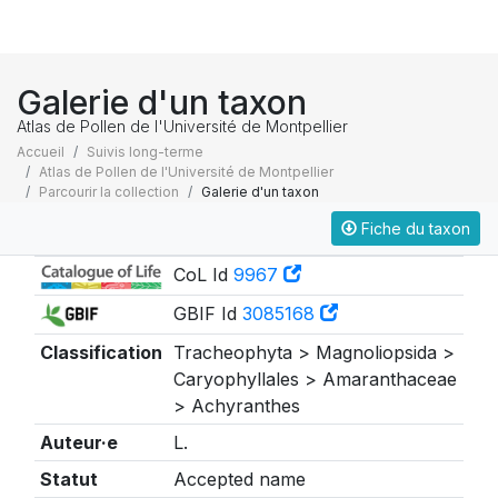
Galerie d'un taxon
Atlas de Pollen de l'Université de Montpellier
Accueil
Suivis long-terme
Atlas de Pollen de l'Université de Montpellier
Parcourir la collection
Galerie d'un taxon
Fiche du taxon
Taxonomie
CoL Id
9967
GBIF Id
3085168
Classification
Tracheophyta > Magnoliopsida >
Caryophyllales > Amaranthaceae
> Achyranthes
Auteur·e
L.
Statut
Accepted name