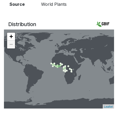
Source
World Plants
Distribution
+
−
Leaflet