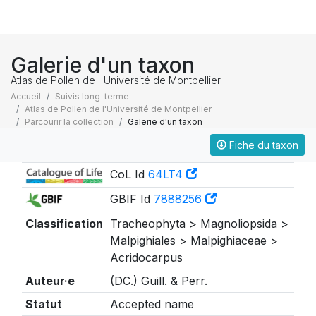
Galerie d'un taxon
Atlas de Pollen de l'Université de Montpellier
Accueil
Suivis long-terme
Atlas de Pollen de l'Université de Montpellier
Parcourir la collection
Galerie d'un taxon
Fiche du taxon
Taxonomie
CoL Id
64LT4
GBIF Id
7888256
Classification
Tracheophyta > Magnoliopsida >
Malpighiales > Malpighiaceae >
Acridocarpus
Auteur·e
(DC.) Guill. & Perr.
Statut
Accepted name