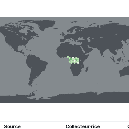
Source
Collecteur·rice