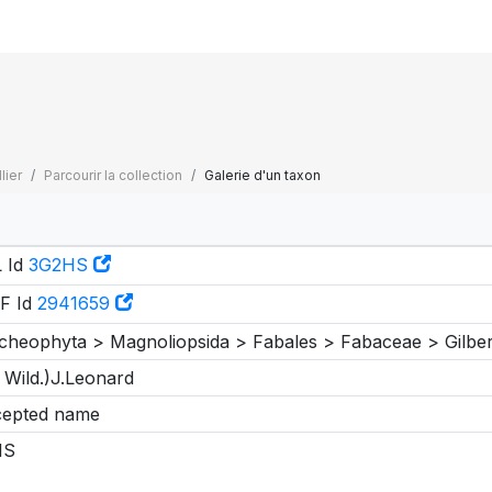
lier
Parcourir la collection
Galerie d'un taxon
 Id
3G2HS
F Id
2941659
cheophyta > Magnoliopsida > Fabales > Fabaceae > Gilbe
 Wild.)J.Leonard
epted name
IS