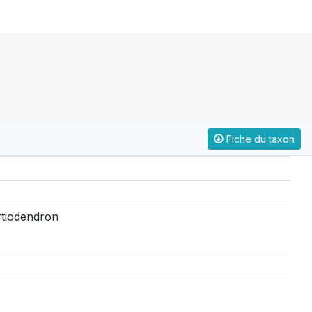
Fiche du taxon
rtiodendron