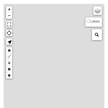
+
−
Labels