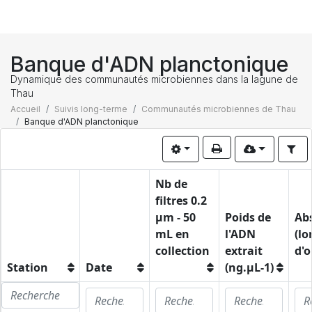
Banque d'ADN planctonique
Dynamique des communautés microbiennes dans la lagune de
Thau
Accueil
Suivis long-terme
Communautés microbiennes de Thau
Banque d'ADN planctonique
Nb de
filtres 0.2
µm - 50
Poids de
Ab
mL en
l'ADN
(l
collection
extrait
d'o
Station
Date
(ng.µL-1)