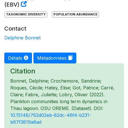
(EBV)
TAXONOMIC DIVERSITY
POPULATION ABUNDANCE
Contact
Delphine Bonnet
Détails
Métadonnées
Citation
Bonnet, Delphine; Crochemore, Sandrine;
Roques, Cécile; Hatey, Elise; Got, Patrice; Carré,
Claire; Fabre, Juliette; Lobry, Olivier (2022).
Plankton communities long term dynamics in
Thau lagoon. OSU OREME. (Dataset). DOI:
10.15148/762d02eb-82dc-46f4-b231-
b67f3819a8ad