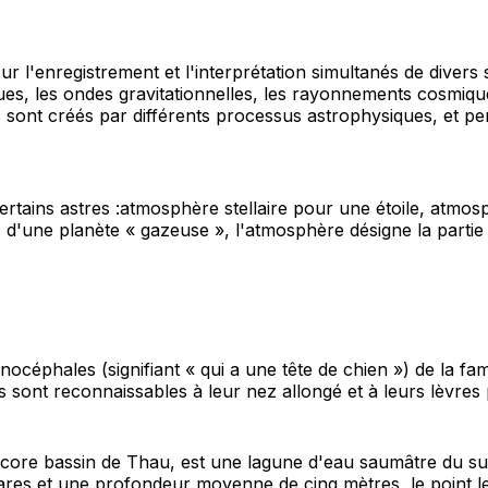
r l'enregistrement et l'interprétation simultanés de diver
s, les ondes gravitationnelles, les rayonnements cosmiques
ls sont créés par différents processus astrophysiques, et pe
rtains astres :atmosphère stellaire pour une étoile, atmosp
as d'une planète « gazeuse », l'atmosphère désigne la partie
céphales (signifiant « qui a une tête de chien ») de la fa
s sont reconnaissables à leur nez allongé et à leurs lèvres
ore bassin de Thau, est une lagune d'eau saumâtre du sud 
tares et une profondeur moyenne de cinq mètres, le point le