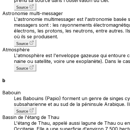
prend sa source dans l'observation du ciel.
Source
Astronomie multi-messager
L'astronomie multimessager est l'astronomie basée su
messagers sont : les rayonnements électromagnétique
électrons, les protons, les neutrons, entre autres. I
où ils se produisent.
Source
Atmosphère
L'atmosphère est l'enveloppe gazeuse qui entoure ce
naine ou satellite, voire une exoplanète). Dans le c
Source
b
Babouin
Les Babouins (Papio) forment un genre de singes cyno
subsaharienne et au sud de la péninsule Arabique. Il
Source
Bassin de l'étang de Thau
L'étang de Thau, appelé aussi lagune de Thau ou enc
Occitanie. Elle a une superficie d'environ 7 500 hec