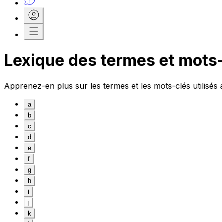
Lexique des termes et mots
Apprenez-en plus sur les termes et les mots-clés utilisés
a
b
c
d
e
f
g
h
i
j
k