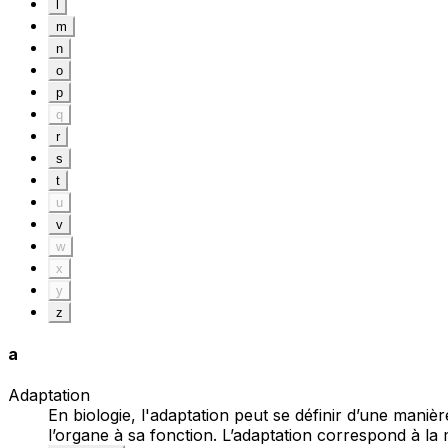
l
m
n
o
p
q
r
s
t
u
v
w
x
y
z
a
Adaptation
En biologie, l'adaptation peut se définir d’une maniè
l’organe à sa fonction. L’adaptation correspond à la 