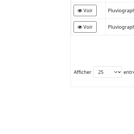
Voir
Pluviograp
Voir
Pluviograp
Afficher
entr