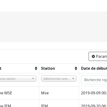
Param
t
Station
Date de débu
 une option
Sélectionner une option
he MSE
Mse
2019-09-09 00
he IEM
IEM
2019-09-20 06