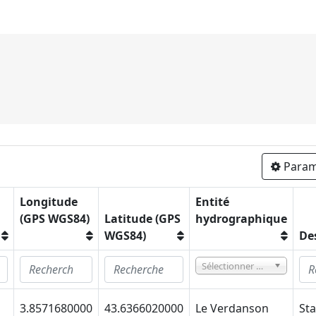
Param
Longitude
Entité
(GPS WGS84)
Latitude (GPS
hydrographique
WGS84)
De
Sélectionner une option
3.8571680000
43.6366020000
Le Verdanson