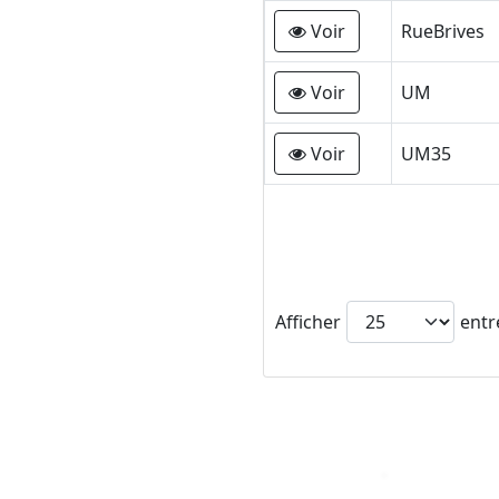
Voir
RueBrives
Voir
UM
Voir
UM35
Afficher
entr