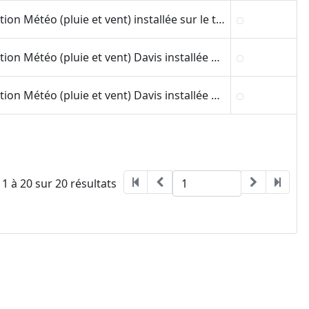
Station Météo (pluie et vent) installée sur le toit du bâtiment Rue Jacques Brives
Station Météo (pluie et vent) Davis installée au sol entre les bâtiments 25 et 26 (coté Est) de la Fac de Sciences de Montpellier.
Station Météo (pluie et vent) Davis installée sur la terrasse supérieure du bâtiment 35 (MSE) de la fac des Sciences de Montpellier.
 1 à 20 sur 20 résultats