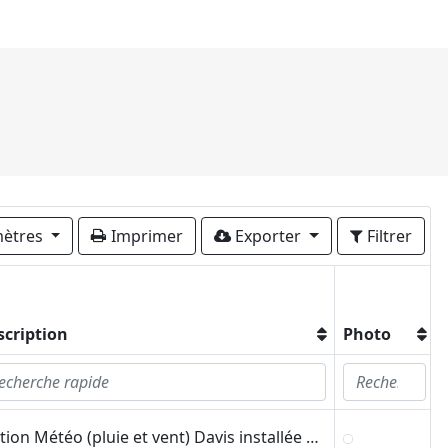
ètres
Imprimer
Exporter
Filtrer
scription
Photo
Station Météo (pluie et vent) Davis installée sur le toit du bâtiment de l'Ecole d'architecture de Montpellier.