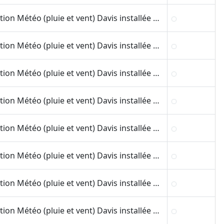
Station Météo (pluie et vent) Davis installée sur le toit du bâtiment préfabriqué du CGOS au CHU Lapeyronie de Montpellier.
Station Météo (pluie et vent) Davis installée sur le toit du CINES (LIRMM)
Station Météo (pluie et vent) Davis installée sur le toit du bâtiment de l'accueil du CNRS (bâtiment B) de Montpellier.
Station Météo (pluie et vent) Davis installée sur le toit du bâtiment du CRBM au CNRS de Montpellier.
Station Météo (pluie et vent) Davis installée sur le toit du nouveau batiment Hydropolis
Station Météo (pluie et vent) Davis installée sur le toit du bâtiment 40 (IEM) de la fac des Sciences de Montpellier.
Station Météo (pluie et vent) Davis installée sur le toit du bâtiment 39 (MSE) de la fac des Sciences de Montpellier.
Station Météo (pluie et vent) Davis installée sur le toit du bâtiment 31(Polytech) de la fac des Sciences de Montpellier.