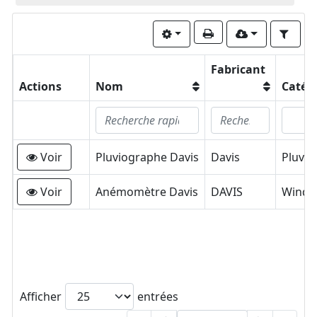
Fabricant
Actions
Nom
Catég
Voir
Pluviographe Davis
Davis
Pluvi
Voir
Anémomètre Davis
DAVIS
Wind
Afficher
entrées