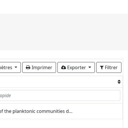
ètres
Imprimer
Exporter
Filtrer
Monitoring of the planktonic communities dynamics of the Thau lagoon under OSU-OREME until 2010, and some ecotoxic experimentations